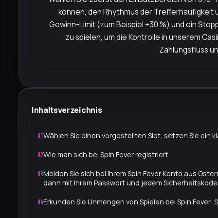
können, den Rhythmus der Trefferhäufigkeit u
Gewinn-Limit (zum Beispiel +30 %) und ein Stop
zu spielen, um die Kontrolle in unserem Cas
Zahlungsfluss un
Inhaltsverzeichnis
Wählen Sie einen vorgestellten Slot, setzen Sie ein k
01
Wie man sich bei Spin Fever registriert
02
Melden Sie sich bei Ihrem Spin Fever Konto aus Öste
03
dann mit Ihrem Passwort und jedem Sicherheitskode,
Erkunden Sie Unmengen von Spielen bei Spin Fever: S
04