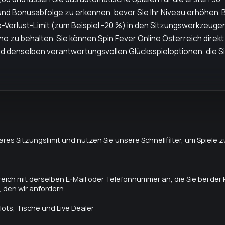
nd Bonusabfolge zu erkennen, bevor Sie Ihr Niveau erhöhen. Be
p-Verlust-Limit (zum Beispiel -20 %) in den Sitzungswerkzeuge
ino zu behalten. Sie können Spin Fever Online Österreich dire
d denselben verantwortungsvollen Glücksspieloptionen, die Si
lares Sitzungslimit und nutzen Sie unsere Schnellfilter, um Spiele
rreich mit derselben E-Mail oder Telefonnummer an, die Sie bei de
 den wir anfordern.
lots, Tische und Live Dealer