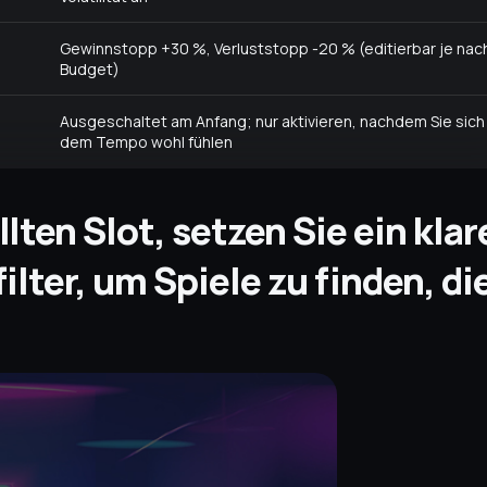
Gewinnstopp +30 %, Verluststopp -20 % (editierbar je nac
Budget)
Ausgeschaltet am Anfang; nur aktivieren, nachdem Sie sich
dem Tempo wohl fühlen
lten Slot, setzen Sie ein kla
ilter, um Spiele zu finden, d