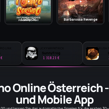
r
Lucky Ox
Barbarossa Revenge
PID LINK
LUCKYMRPATRICK
RUSH 
n
SunnyFrog
 €
1 318.23 €
o Online Österreich - 
und Mobile App
,00 und lassen Sie das automatische Spielen für die ersten 30