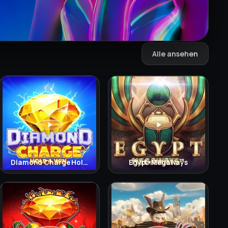
Alle ansehen
Diamond Charge Hold and Win
Egypt-Megaways