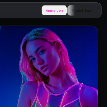
Anmelden
Registrieren